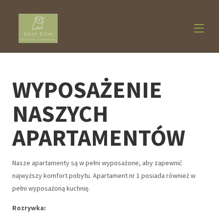
Home
WYPOSAŻENIE
zakwaterowanie
▾
O nas
▾
NASZYCH
Działania
▾
Contact us
APARTAMENTÓW
Nasze apartamenty są w pełni wyposażone, aby zapewnić
najwyższy komfort pobytu. Apartament nr 1 posiada również w
pełni wyposażoną kuchnię.
Rozrywka: