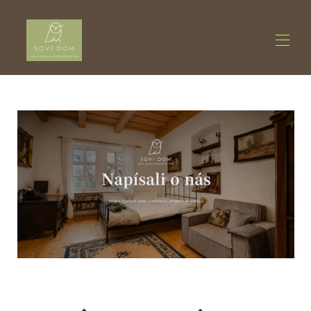
Home
Accommodation
▾
About us
▾
Activities
▾
Contact us