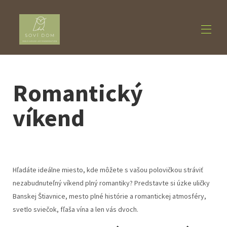
Home
Romantický
Accommodation
▾
About us
▾
víkend
Activities
▾
Contact us
Hľadáte ideálne miesto, kde môžete s vašou polovičkou stráviť
nezabudnuteľný víkend plný romantiky? Predstavte si úzke uličky
Banskej Štiavnice, mesto plné histórie a romantickej atmosféry,
svetlo sviečok, fľaša vína a len vás dvoch.