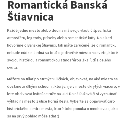
Romantická Banská
Štiavnica
Každé jedno mesto alebo dedina má svoju vlastnú špecifickú
atmosféru, legendy, príbehy alebo romantické kúty. No a keď
hovoríme o Banskej Štiavnici, tak máte zaručené, že o romantiku
nebude núdze. Jedná sa totiž o jedinečné miesto na svete, ktoré
svojou históriou a romantickou atmosférou láka ľudí z celého
sveta.
Môžete sa túlať po strmých uličkách, objavovať, na aké miesta sa
dostanete dlhými schodmi, ktorých je v meste ukrytých viacero, v
lete obdivovať kvitnúce ruže na ulici Dolná Ružová či si vychutnať
výhľad na mesto z ulice Horná Resla. Vyberte sa objavovať čaro
historického centra mesta, ktoré toho ponúka o mnoho viac, ako
sa na prvý pohľad môže zdať :)