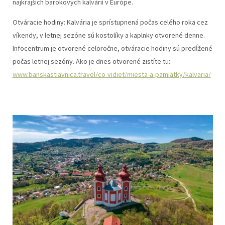
najkrajších barokových kalvárií v Európe.
Otváracie hodiny: Kalvária je sprístupnená počas celého roka cez
víkendy, v letnej sezóne sú kostolíky a kaplnky otvorené denne.
Infocentrum je otvorené celoročne, otváracie hodiny sú predĺžené
počas letnej sezóny. Ako je dnes otvorené zistíte tu:
www.banskastiavnica.travel/co-vidiet/miesta-a-pamiatky/kalvaria/