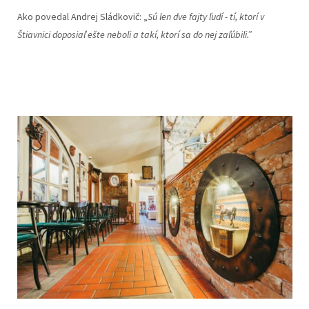
Ako povedal Andrej Sládkovič:
„
Sú len dve fajty ľudí - tí, ktorí v
Štiavnici doposiaľ ešte neboli a takí, ktorí sa do nej zaľúbili.”