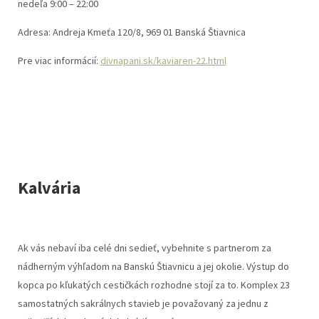
nedeľa 9:00 – 22:00
Adresa: Andreja Kmeťa 120/8, 969 01 Banská Štiavnica
Pre viac informácií:
divnapani.sk/kaviaren-22.html
Kalvária
Ak vás nebaví iba celé dni sedieť, vybehnite s partnerom za
nádherným výhľadom na Banskú Štiavnicu a jej okolie. Výstup do
kopca po kľukatých cestičkách rozhodne stojí za to. Komplex 23
samostatných sakrálnych stavieb je považovaný za jednu z