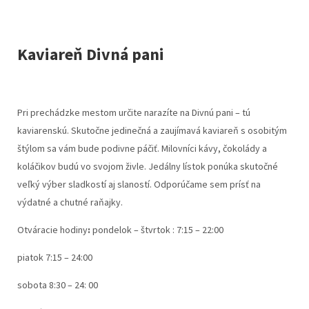
Kaviareň Divná pani
Pri prechádzke mestom určite narazíte na Divnú pani – tú
kaviarenskú. Skutočne jedinečná a zaujímavá kaviareň s osobitým
štýlom sa vám bude podivne páčiť. Milovníci kávy, čokolády a
koláčikov budú vo svojom živle. Jedálny lístok ponúka skutočné
veľký výber sladkostí aj slaností. Odporúčame sem prísť na
výdatné a chutné raňajky.
Otváracie hodiny
:
pondelok – štvrtok : 7:15 – 22:00
piatok 7:15 – 24:00
sobota 8:30 – 24: 00