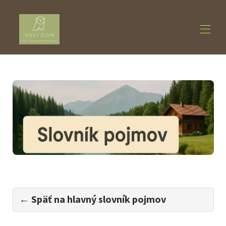
Domov
Ubytovanie
▾
O nás
▾
Aktivity
▾
Blog
Kontakt
← Späť na hlavný slovník pojmov