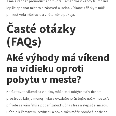
a malé radosti jednoduchého života. Tematické víkendy ti umožnia
lepšie spoznať miesto a zároveň aj seba. Získané zážitky ti môžu
priniesť veľa inšpirácie a vnútorného pokoja.
Časté otázky
(FAQs)
Aké výhody má víkend
na vidieku oproti
pobytu v meste?
Keď strávite víkend na vidieku, môžete si oddýchnuť v tichom
prostredí, kde je menej hluku a ovzdušie je čistejšie než v meste. V
prírode sa vám ľahšie podarí zabudnúť na stres a zlepšiť si náladu.
Prístup k čerstvému vzduchu a pokoj vám môže pomôcť lepšie sa