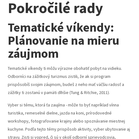
Pokročilé rady
Tematické víkendy:
Plánovanie na mieru
záujmom
Tematické víkendy ti môžu výrazne obohatiť pobyt na vidieku.
Odborníci na zážitkový turizmus zistili, že ak si program
prispôsobíš svojim záujmom, budeš z neho mať väčšiu radosť a
zážitky ti zostanú v pamäti dlhšie (Tung & Ritchie, 2011).
Vyber si tému, ktorá ťa zaujíma - môže to byť napríklad vínna
turistika, remeselné dielne, jazda na koni, prírodovedné
workshopy, fotografovanie krajiny alebo spoznávanie miestnej
kuchyne. Podľa tejto témy prispôsob aktivity, vyber ubytovanie aj
stravu. Zisti si vopred, či sú v okolí odborní sprievodcovia,