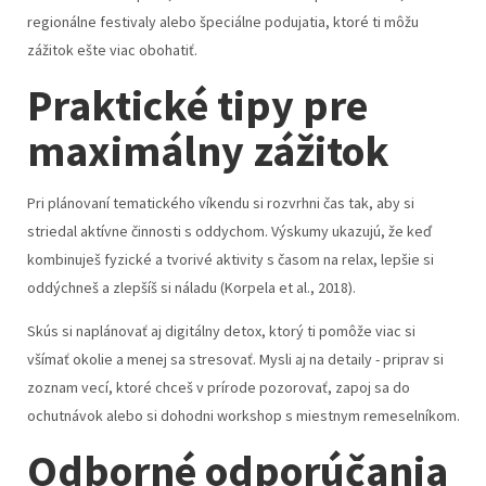
regionálne festivaly alebo špeciálne podujatia, ktoré ti môžu
zážitok ešte viac obohatiť.
Praktické tipy pre
maximálny zážitok
Pri plánovaní tematického víkendu si rozvrhni čas tak, aby si
striedal aktívne činnosti s oddychom. Výskumy ukazujú, že keď
kombinuješ fyzické a tvorivé aktivity s časom na relax, lepšie si
oddýchneš a zlepšíš si náladu (Korpela et al., 2018).
Skús si naplánovať aj digitálny detox, ktorý ti pomôže viac si
všímať okolie a menej sa stresovať. Mysli aj na detaily - priprav si
zoznam vecí, ktoré chceš v prírode pozorovať, zapoj sa do
ochutnávok alebo si dohodni workshop s miestnym remeselníkom.
Odborné odporúčania