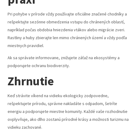
Pri pohybe v prírode vždy používajte oficiálne značené chodníky a
rešpektujte sezónne obmedzenia vstupu do chránených oblastí,
napríklad počas obdobia hniezdenia vtákov alebo migrácie zveri.
Rastliny a huby zbierajte len mimo chránených území a vždy podľa
miestnych pravidiel.
Ak sa správate informovane, znižujete záťaž na ekosystémy a
podporujete ochranu biodiverzity.
Zhrnutie
Keď strávite víkend na vidieku ekologicky zodpovedne,
rešpektujete prírodu, správne nakladáte s odpadom, šetríte
energiu a podporujete miestne komunity. Každé vaše rozhodnutie
ovplyvňuje, ako dlho zostanú prírodné krásy a možnosti turizmu na
vidieku zachované.