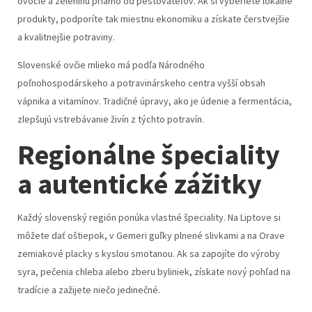
ovocie a zeleninu priamo od pestovateľov. Ak si vyberiete lokálne
produkty, podporíte tak miestnu ekonomiku a získate čerstvejšie
a kvalitnejšie potraviny.
Slovenské ovčie mlieko má podľa Národného
poľnohospodárskeho a potravinárskeho centra vyšší obsah
vápnika a vitamínov. Tradičné úpravy, ako je údenie a fermentácia,
zlepšujú vstrebávanie živín z týchto potravín.
Regionálne špeciality
a autentické zážitky
Každý slovenský región ponúka vlastné špeciality. Na Liptove si
môžete dať oštiepok, v Gemeri guľky plnené slivkami a na Orave
zemiakové placky s kyslou smotanou. Ak sa zapojíte do výroby
syra, pečenia chleba alebo zberu byliniek, získate nový pohľad na
tradície a zažijete niečo jedinečné.