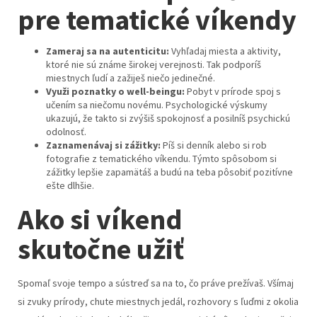
pre tematické víkendy
Zameraj sa na autenticitu:
Vyhľadaj miesta a aktivity,
ktoré nie sú známe širokej verejnosti. Tak podporíš
miestnych ľudí a zažiješ niečo jedinečné.
Využi poznatky o well-beingu:
Pobyt v prírode spoj s
učením sa niečomu novému. Psychologické výskumy
ukazujú, že takto si zvýšiš spokojnosť a posilníš psychickú
odolnosť.
Zaznamenávaj si zážitky:
Píš si denník alebo si rob
fotografie z tematického víkendu. Týmto spôsobom si
zážitky lepšie zapamätáš a budú na teba pôsobiť pozitívne
ešte dlhšie.
Ako si víkend
skutočne užiť
Spomaľ svoje tempo a sústreď sa na to, čo práve prežívaš. Všímaj
si zvuky prírody, chute miestnych jedál, rozhovory s ľuďmi z okolia