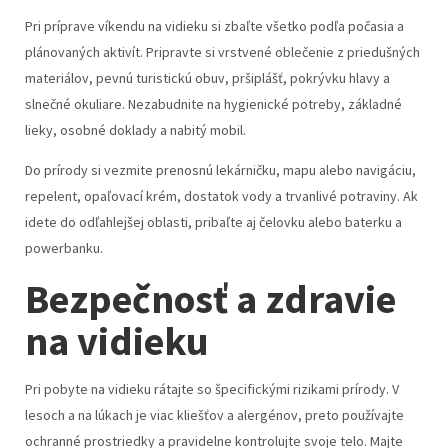
Pri príprave víkendu na vidieku si zbaľte všetko podľa počasia a
plánovaných aktivít. Pripravte si vrstvené oblečenie z priedušných
materiálov, pevnú turistickú obuv, pršiplášť, pokrývku hlavy a
slnečné okuliare. Nezabudnite na hygienické potreby, základné
lieky, osobné doklady a nabitý mobil.
Do prírody si vezmite prenosnú lekárničku, mapu alebo navigáciu,
repelent, opaľovací krém, dostatok vody a trvanlivé potraviny. Ak
idete do odľahlejšej oblasti, pribaľte aj čelovku alebo baterku a
powerbanku.
Bezpečnosť a zdravie
na vidieku
Pri pobyte na vidieku rátajte so špecifickými rizikami prírody. V
lesoch a na lúkach je viac kliešťov a alergénov, preto používajte
ochranné prostriedky a pravidelne kontrolujte svoje telo. Majte