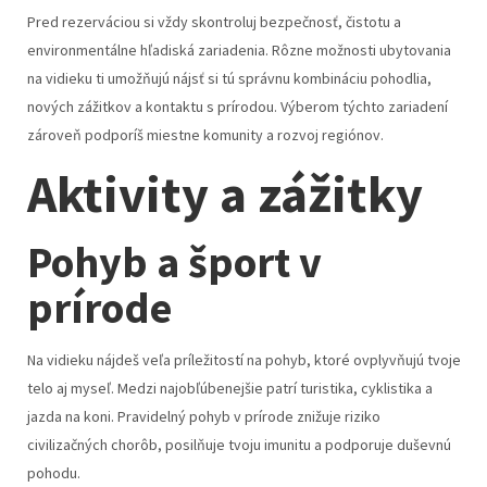
Pred rezerváciou si vždy skontroluj bezpečnosť, čistotu a
environmentálne hľadiská zariadenia. Rôzne možnosti ubytovania
na vidieku ti umožňujú nájsť si tú správnu kombináciu pohodlia,
nových zážitkov a kontaktu s prírodou. Výberom týchto zariadení
zároveň podporíš miestne komunity a rozvoj regiónov.
Aktivity a zážitky
Pohyb a šport v
prírode
Na vidieku nájdeš veľa príležitostí na pohyb, ktoré ovplyvňujú tvoje
telo aj myseľ. Medzi najobľúbenejšie patrí turistika, cyklistika a
jazda na koni. Pravidelný pohyb v prírode znižuje riziko
civilizačných chorôb, posilňuje tvoju imunitu a podporuje duševnú
pohodu.