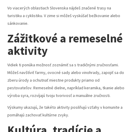
Vo viacerých oblastiach Slovenska nájdeš značené trasy na
turistiku a cyklistiku. V zime si môžeš vyskúšať bežkovanie alebo
sánkovanie.
Zážitkové a remeselné
aktivity
Vidiek ti ponúka možnosť zoznámiť sa s tradičnými zručnosťami.
Môžeš navštíviť farmy, ovocné sady alebo vinohrady, zapojiť sa do
zberu úrody a ochutnať miestne produkty priamo od
pestovateľov. Remeselné dielne, napríklad keramika, tkanie alebo
výroba syra, rozvíjajú tvoju tvorivosť a manuálne zručnosti.
Výskumy ukazujú, že takéto aktivity posilňujú vzťahy v komunite a
pomáhajú zachovať kultúrne zvyky.
Kultúra, tradície a