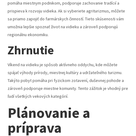
pomáha miestnym podnikom, podporuje zachovanie tradícií a
prispieva k rozvoju vidieka. Ak si vyberiete agriturizmus, môžete
sa priamo zapojiť do farmárskych činností. Tieto skúsenosti vám
umožnia lepšie spoznať život na vidieku a zároveň podporujú
regionálnu ekonomiku.
Zhrnutie
Víkend na vidieku je spôsob aktívneho oddychu, kde môžete
spájať výhody prírody, miestnej kultúry a udržateľného turizmu.
Takýto pobyt pomáha pri fyzickom zotavení, duševnej pohode a
zároveň podporuje miestne komunity. Tento zážitok je vhodný pre
ľudí všetkých vekových kategórií.
Plánovanie a
príprava