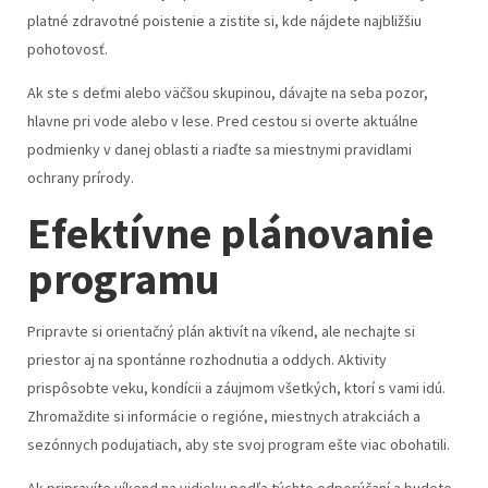
platné zdravotné poistenie a zistite si, kde nájdete najbližšiu
pohotovosť.
Ak ste s deťmi alebo väčšou skupinou, dávajte na seba pozor,
hlavne pri vode alebo v lese. Pred cestou si overte aktuálne
podmienky v danej oblasti a riaďte sa miestnymi pravidlami
ochrany prírody.
Efektívne plánovanie
programu
Pripravte si orientačný plán aktivít na víkend, ale nechajte si
priestor aj na spontánne rozhodnutia a oddych. Aktivity
prispôsobte veku, kondícii a záujmom všetkých, ktorí s vami idú.
Zhromaždite si informácie o regióne, miestnych atrakciách a
sezónnych podujatiach, aby ste svoj program ešte viac obohatili.
Ak pripravíte víkend na vidieku podľa týchto odporúčaní a budete