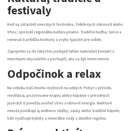
festivaly
Keď sa zúčastníš miestnych festivalov, folklórnych slávností alebo
trhov, spoznáš regionálnu kultúru priamo. Tradičná hudba, tance a
remeslá ti priblížia hodnoty a zvyky typické pre vidiek.
Zapojením sa do takýchto podujatí ľahšie nadviažeš kontakt s
miestnymi obyvateľmi a pochopíš, ako sa žije mimo mesta.
Odpočinok a relax
Na vidieku máš mnoho možností na oddych. Pobyt v prírode,
meditácia, pozorovanie krajiny alebo kúpanie v prírodných
jazerách ti pomôžu uvoľniť stres a obnoviť energiu. Niektoré
miesta ponúkajú aj wellness služby, sauny alebo tradičné kúpele,
kde využívajú bylinky a minerálne vody z daného regiónu.