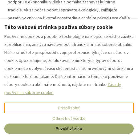
podporuje ekonomiku vidieka a pomáha zachovať kultúrne
tradície. Ak sa počas pobytu správate ekologicky, znižujete
negatívny vplyv na životné prostredie a chránite prírodu pre ďalšie
generácie.
Táto webová stránka používa súbory cookie
Používame cookies a podobné technológie na zlepšenie vášho zážitku
Kľúč k
z prehliadania, analýzu návštevnosti stránok a prispôsobenie obsahu.
nezabudnuteľnému
Nižšie si môžete prispôsobiť svoje preferencie týkajúce sa súborov
cookie. Upozorňujeme, že blokovanie niektorých typov súborov
zážitku
cookie môže ovplyvniť vašu skúsenosť s našimi webovými stránkami a
službami, ktoré ponúkame. Ďalšie informácie o tom, ako používame
Ak spojíte autentické zážitky s aktívnym oddychom a chuťou
súbory cookie a aké máte možnosti, nájdete na stránke
Zásady
objavovať nové miesta, vytvoríte si výnimočný víkend na vidieku.
používania súborov cookie
Každý výlet mimo mesta vám dáva šancu spomaliť, načerpať
inšpiráciu a upevniť vzťahy - či už s prírodou, rodinou alebo so
Prispôsobiť
sebou samým. Takýto víkend znamená starostlivosť o svoje
Odmietnuť všetko
zdravie, získavanie nových poznatkov a lepší pocit životnej
Povoliť všetko
rovnováhy.