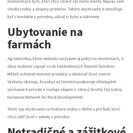
možnosti pre tých, ktorí chcú stráviť čas mimo mesta. Najviac sem
chodia rodiny a skupiny priateľov. Takéto ubytovanie ti umožňuje
byť v kontakte s prírodou, užívať si ticho a súkromie.
Ubytovanie na
farmách
Agroturistika, ktorú niekedy nazývame aj pobyt na ekofarmách, ti
dáva možnosť zapojiť sa do každodenných činností farmárov.
Môžeš ochutnať miestne produkty a sledovať život zvierat.
Výskumy ukazujú, že pobyt na farmách podporuje ohľaduplné
správanie k prírode a zvyšuje záujem o zdravý životný štýl (zdroj:
European Network for Rural Development).
Tento typ ubytovania sa hodí pre rodiny s deťmi a pre ľudí, ktorí
chcú zažiť život v súlade s prírodou.
Netradičné a zážitkové