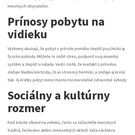
miestnych obyvateľov.
Prínosy pobytu na
vidieku
Výskumy ukazujú, že pobyt v prírode pomáha zlepšiť psychickú aj
fyzickú pohodu. Môžete tu znížiť stres, podporiť svoj imunitný
systém a zlepšiť si náladu. Vedci zistili, že kontakt s prírodou
znižuje hladinu kortizolu, čo je stresový hormón, a znižuje aj krvný
tlak. Aj krátky pobyt mimo mesta má merateľné zdravotné výhody.
Sociálny a kultúrny
rozmer
Keď trávite víkend na vidieku, často sa zúčastníte miestnych
tradícií, festivalov alebo remeselných aktivít. Vaša návšteva