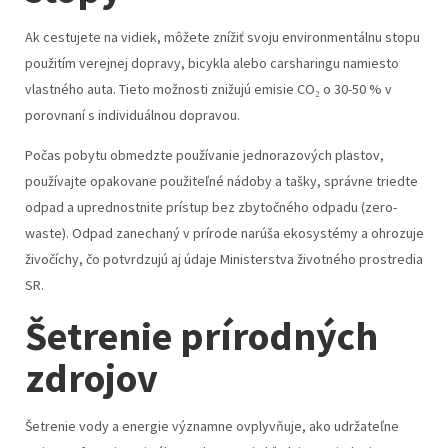
Ak cestujete na vidiek, môžete znížiť svoju environmentálnu stopu
použitím verejnej dopravy, bicykla alebo carsharingu namiesto
vlastného auta. Tieto možnosti znižujú emisie CO₂ o 30-50 % v
porovnaní s individuálnou dopravou.
Počas pobytu obmedzte používanie jednorazových plastov,
používajte opakovane použiteľné nádoby a tašky, správne triedte
odpad a uprednostnite prístup bez zbytočného odpadu (zero-
waste). Odpad zanechaný v prírode narúša ekosystémy a ohrozuje
živočíchy, čo potvrdzujú aj údaje Ministerstva životného prostredia
SR.
Šetrenie prírodných
zdrojov
Šetrenie vody a energie významne ovplyvňuje, ako udržateľne