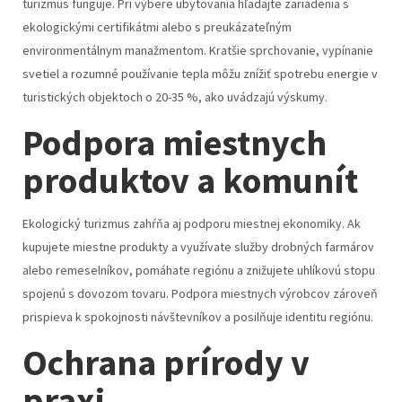
turizmus funguje. Pri výbere ubytovania hľadajte zariadenia s
ekologickými certifikátmi alebo s preukázateľným
environmentálnym manažmentom. Kratšie sprchovanie, vypínanie
svetiel a rozumné používanie tepla môžu znížiť spotrebu energie v
turistických objektoch o 20-35 %, ako uvádzajú výskumy.
Podpora miestnych
produktov a komunít
Ekologický turizmus zahŕňa aj podporu miestnej ekonomiky. Ak
kupujete miestne produkty a využívate služby drobných farmárov
alebo remeselníkov, pomáhate regiónu a znižujete uhlíkovú stopu
spojenú s dovozom tovaru. Podpora miestnych výrobcov zároveň
prispieva k spokojnosti návštevníkov a posilňuje identitu regiónu.
Ochrana prírody v
praxi