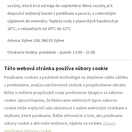
sezóny, ktorá trvá od mája do septembra. Mimo sezóny je k
dispozícií vnútorný bazén s perličkami a jacuzzi, s celoročným
výplavom do exteriéru. Teplota vody v plaveckých bazénoch je
28°C, v relaxačných od 30°C do 32°C.
Adresa: Vyhne 100, 966 02 Vyhne
Otváracie hodiny: pondelok – piatok: 13:00 – 21:00
sobota – nedeľa : 10:00 – 21:00
Táto webová stránka používa súbory cookie
Používame cookies a podobné technológie na zlepšenie vášho zážitku
z prehliadania, analýzu návštevnosti stránok a prispôsobenie obsahu.
Nižšie si môžete prispôsobiť svoje preferencie týkajúce sa súborov
Všeobecné obchodné podmienky
cookie. Upozorňujeme, že blokovanie niektorých typov súborov
Ubytovací poriadok
Slovník
cookie môže ovplyvniť vašu skúsenosť s našimi webovými stránkami a
službami, ktoré ponúkame. Ďalšie informácie o tom, ako používame
súbory cookie a aké máte možnosti, nájdete na stránke
Zásady
Slovak
EUR
+421 949000182
používania súborov cookie