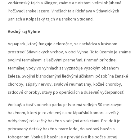
vodárenský tajch a Klinger, známe a turistami veľmi obľúbené
Počúvadlianske jazero, Vindšachta a Richňava v Štiavnických
Baniach a Kolpašský tajch v Banskom Studenci.
Vodný raj Vyhne
Aquapark, ktorý funguje celoročne, sa nachádza v krásnom
prostredí Štiavnických vrchov, v obci Vyhne. Toto územie je známe
svojimi termálnymi a liečivými prameňmi. Prameň prírodnej
termálnej vody vo Vyhniach sa vyznačuje vysokým obsahom
železa. Svojimi blahodarnými liečivými účinkami pôsobí na ženské
choroby, zápaly nervov, svalové reumatizmy, kožné choroby,
srdcové choroby, stavy po operáciách a duševnú vyčerpanosť.
Vonkajšia časť vodného parku je tvorená veľkým 50-metrovým
bazénom, ktorý je rozdelený na potápačskú komoru a veľký
oddychový relaxačný bazén s vodnými atrakciami. Pre deti je
pripravený detský bazén v tvare lode, dojazdový bazén s
toboganom. Vonkajší bazén je v prevádzke iba počas letnej