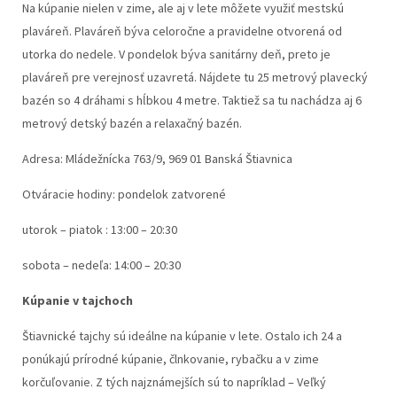
Na kúpanie nielen v zime, ale aj v lete môžete využiť mestskú
plaváreň. Plaváreň býva celoročne a pravidelne otvorená od
utorka do nedele. V pondelok býva sanitárny deň, preto je
plaváreň pre verejnosť uzavretá. Nájdete tu 25 metrový plavecký
bazén so 4 dráhami s hĺbkou 4 metre. Taktiež sa tu nachádza aj 6
metrový detský bazén a relaxačný bazén.
Adresa: Mládežnícka 763/9, 969 01 Banská Štiavnica
Otváracie hodiny: pondelok zatvorené
utorok – piatok : 13:00 – 20:30
sobota – nedeľa: 14:00 – 20:30
Kúpanie v tajchoch
Štiavnické tajchy sú ideálne na kúpanie v lete. Ostalo ich 24 a
ponúkajú prírodné kúpanie, člnkovanie, rybačku a v zime
korčuľovanie. Z tých najznámejších sú to napríklad – Veľký