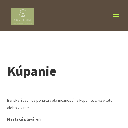
Domov
Ubytovanie
▾
O nás
▾
Aktivity
▾
Kúpanie
Blog
Kontakt
Banská Štiavnica ponúka veľa možností na kúpanie, či už v lete
alebo v zime.
Mestská plaváreň