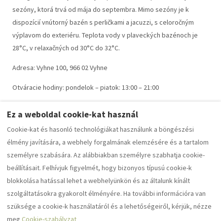
sezóny, ktorá trvá od mája do septembra. Mimo sezóny je k
dispozícií vnútorný bazén s perličkami a jacuzzi, s celoročným
výplavom do exteriéru. Teplota vody v plaveckých bazénoch je
28°C, v relaxačných od 30°C do 32°C.
Adresa: Vyhne 100, 966 02 Vyhne
Otváracie hodiny: pondelok – piatok: 13:00 – 21:00
sobota – nedeľa : 10:00 – 21:00
Ez a weboldal cookie-kat használ
Cookie-kat és hasonló technológiákat használunk a böngészési
élmény javítására, a webhely forgalmának elemzésére és a tartalom
személyre szabására. Az alábbiakban személyre szabhatja cookie-
Általános szerződési feltételek
beállításait. Felhívjuk figyelmét, hogy bizonyos típusú cookie-k
Elhelyezési szabályzat
blokkolása hatással lehet a webhelyünkön és az általunk kínált
szolgáltatásokra gyakorolt élményére. Ha további információra van
szüksége a cookie-k használatáról és a lehetőségeiről, kérjük, nézze
Magyar
EUR
+421 949000182
meg
Cookie-szabályzat