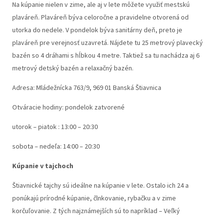
Na kúpanie nielen v zime, ale aj v lete môžete využiť mestskú
plaváreň. Plaváreň býva celoročne a pravidelne otvorená od
utorka do nedele. V pondelok býva sanitárny deň, preto je
plaváreň pre verejnosť uzavretá. Nájdete tu 25 metrový plavecký
bazén so 4 dráhami s hĺbkou 4 metre. Taktiež sa tu nachádza aj 6
metrový detský bazén a relaxačný bazén.
Adresa: Mládežnícka 763/9, 969 01 Banská Štiavnica
Otváracie hodiny: pondelok zatvorené
utorok – piatok : 13:00 – 20:30
sobota – nedeľa: 14:00 – 20:30
Kúpanie v tajchoch
Štiavnické tajchy sú ideálne na kúpanie v lete. Ostalo ich 24 a
ponúkajú prírodné kúpanie, člnkovanie, rybačku a v zime
korčuľovanie. Z tých najznámejších sú to napríklad – Veľký