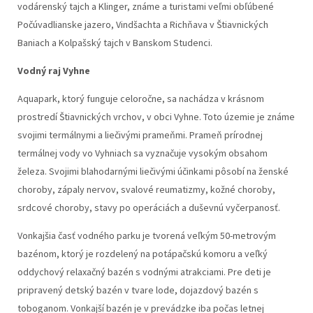
vodárenský tajch a Klinger, známe a turistami veľmi obľúbené
Počúvadlianske jazero, Vindšachta a Richňava v Štiavnických
Baniach a Kolpašský tajch v Banskom Studenci.
Vodný raj Vyhne
Aquapark, ktorý funguje celoročne, sa nachádza v krásnom
prostredí Štiavnických vrchov, v obci Vyhne. Toto územie je známe
svojimi termálnymi a liečivými prameňmi. Prameň prírodnej
termálnej vody vo Vyhniach sa vyznačuje vysokým obsahom
železa. Svojimi blahodarnými liečivými účinkami pôsobí na ženské
choroby, zápaly nervov, svalové reumatizmy, kožné choroby,
srdcové choroby, stavy po operáciách a duševnú vyčerpanosť.
Vonkajšia časť vodného parku je tvorená veľkým 50-metrovým
bazénom, ktorý je rozdelený na potápačskú komoru a veľký
oddychový relaxačný bazén s vodnými atrakciami. Pre deti je
pripravený detský bazén v tvare lode, dojazdový bazén s
toboganom. Vonkajší bazén je v prevádzke iba počas letnej