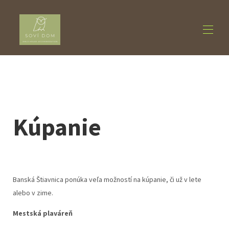
Home
Szállás
▾
Rólunk
▾
Tevékenységek
▾
Kúpanie
Kapcsolatba lépni
Banská Štiavnica ponúka veľa možností na kúpanie, či už v lete
alebo v zime.
Mestská plaváreň