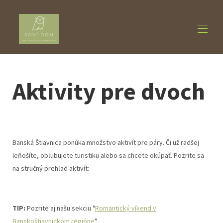
Home
Aktivity pre dvoch
Accommodation
▾
About us
▾
Activities
▾
Contact us
Banská Štiavnica ponúka množstvo aktivít pre páry. Či už radšej
leňošíte, obľubujete turistiku alebo sa chcete okúpať. Pozrite sa
na stručný prehľad aktivít:
TIP:
Pozrite aj našu sekciu "
Romantický víkend v
Banskoštiavnickom regióne
".