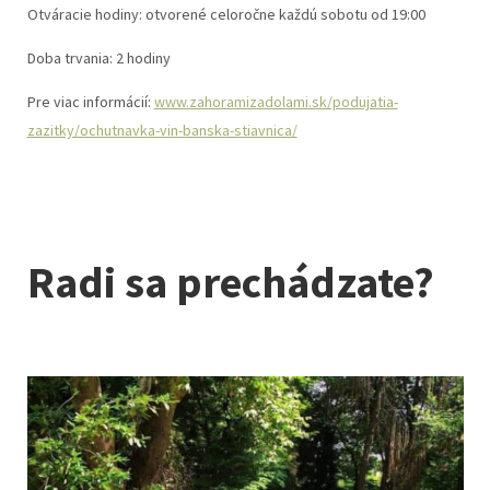
Otváracie hodiny: otvorené celoročne každú sobotu od 19:00
Doba trvania: 2 hodiny
Pre viac informácií:
www.zahoramizadolami.sk/podujatia-
zazitky/ochutnavka-vin-banska-stiavnica/
Radi sa prechádzate?