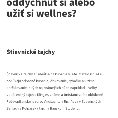
oddýchnuť si alebo
užiť si wellnes?
Štiavnické tajchy
Štiavnické tajchy sú ideálne na kúpanie v lete. Ostalo ich 24 a
ponúkajú prírodné kúpanie, člnkovanie, rybačku a v zime
korčuľovanie. Z tých najznámejších sú to napríklad – Veľký
vodárenský tajch a Klinger, známe a turistami veľmi obľúbené
Počúvadlianske jazero, Vindšachta a Richňava v Štiavnických
Baniach a Kolpašský tajch v Banskom Studenci.