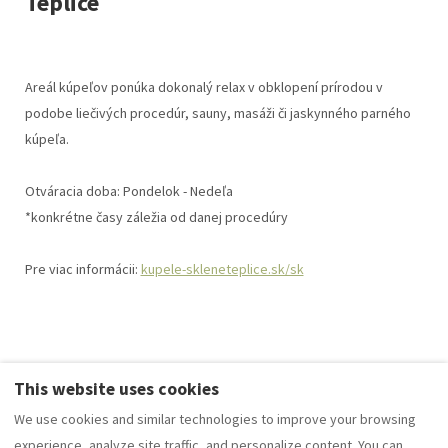
Teplice
Areál kúpeľov ponúka dokonalý relax v obklopení prírodou v
podobe liečivých procedúr, sauny, masáži či jaskynného parného
kúpeľa.
Otváracia doba: Pondelok - Nedeľa
*konkrétne časy záležia od danej procedúry
Pre viac informácii:
kupele-skleneteplice.sk/sk
This website uses cookies
We use cookies and similar technologies to improve your browsing
experience, analyze site traffic, and personalize content. You can