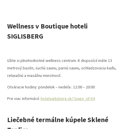
Wellness v Boutique hoteli
SIGLISBERG
Užite si plnohodnotné wellness centrum. K dispozícií máte 13
metrový bazén, suchú saunu, parnú saunu, ochladzovaciu kaďu,
relaxačnú a masážnu miestnosť.
Otváracie hodiny: pondelok – nedeľa : 12:00 – 20:00
Pre viac informácií:
hotelsiglisberg.sk/?page_id=54
Liečebné termálne kúpele Sklené