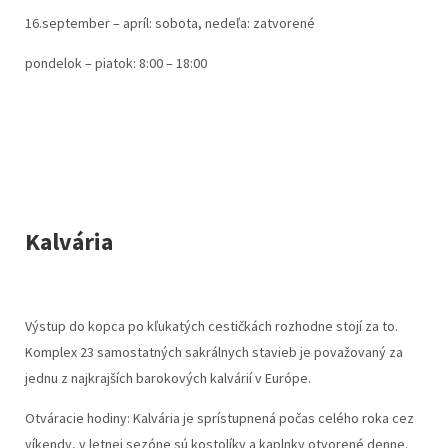
16.september – apríl: sobota, nedeľa: zatvorené
pondelok – piatok: 8:00 – 18:00
Kalvária
Výstup do kopca po kľukatých cestičkách rozhodne stojí za to.
Komplex 23 samostatných sakrálnych stavieb je považovaný za
jednu z najkrajších barokových kalvárií v Európe.
Otváracie hodiny: Kalvária je sprístupnená počas celého roka cez
víkendy, v letnej sezóne sú kostolíky a kaplnky otvorené denne.