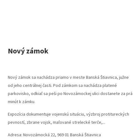
Nový zámok
Nový zámok sa nachádza priamo v meste Banská Štiavnica, južne
od jeho centrálnej časti. Pod zámkom sa nachádza platené
parkovisko, odkiaľ sa peši po Novozámockej ulici dostanete za prá
minút k zámku.
Expozícia dokumentuje vojenskú situáciu, výzbroj protitureckých
pevností, zbrane vojsk, maľované strelecké terče,...
Adresa: Novozámocká 22, 969 01 Banská Štiavnica