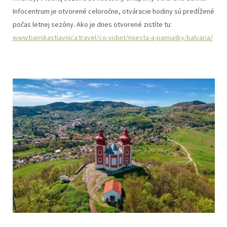
Infocentrum je otvorené celoročne, otváracie hodiny sú predĺžené
počas letnej sezóny. Ako je dnes otvorené zistíte tu:
www.banskastiavnica.travel/co-vidiet/miesta-a-pamiatky/kalvaria/